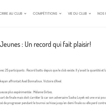
SCRIRE AU CLUB
COMPÉTITIONS
VIE DU CLUB
NOS 
unes : Un record qui fait plaisir!
c 25 participants : Record battu depuis que le club existe. Il y’avait la quantité et l
ekeyan affrontait Axel Bonnafoux. Victoire d’Axel.
joueuse plus expérimentée : Mélanie Girbes.
uart de finale mais doit s’arrêter là car son adversaire Sasha Loyek est une vrai pou
ssé de progresser pendant le tournoi se hisse jusqu’en demi finale ou elle perd contr