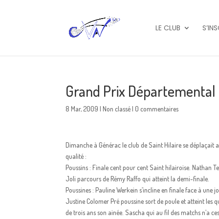
LE CLUB
S’IN
Grand Prix Départemental Je
8 Mar, 2009
|
Non classé
|
0 commentaires
Dimanche à Générac le club de Saint Hilaire se déplaçait ave
qualité :
Poussins : Finale cent pour cent Saint hilairoise. Nathan T
Joli parcours de Rémy Raffo qui atteint la demi-finale.
Poussines : Pauline Werkein s’incline en finale face à une 
Justine Colomer Pré poussine sort de poule et atteint les q
de trois ans son ainée. Sascha qui au fil des matchs n’a ce