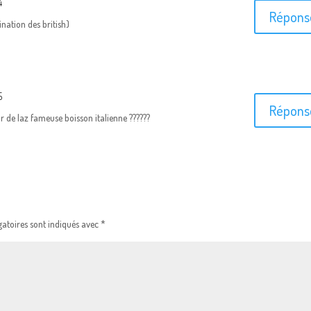
4
Répons
ination des british)
5
Répons
 de laz fameuse boisson italienne ??????
atoires sont indiqués avec
*