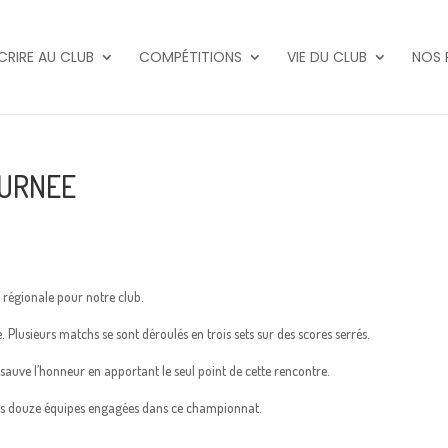
SCRIRE AU CLUB
COMPÉTITIONS
VIE DU CLUB
NOS 
OURNEE
e régionale pour notre club.
e. Plusieurs matchs se sont déroulés en trois sets sur des scores serrés.
auve l’honneur en apportant le seul point de cette rencontre.
les douze équipes engagées dans ce championnat.