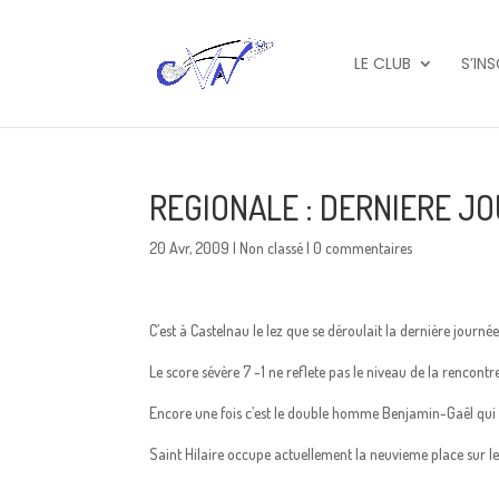
LE CLUB
S’IN
REGIONALE : DERNIERE J
20 Avr, 2009
|
Non classé
|
0 commentaires
C’est à Castelnau le lez que se déroulait la dernière journé
Le score sévère 7 -1 ne reflete pas le niveau de la rencontr
Encore une fois c’est le double homme Benjamin-Gaêl qui s
Saint Hilaire occupe actuellement la neuvieme place sur 