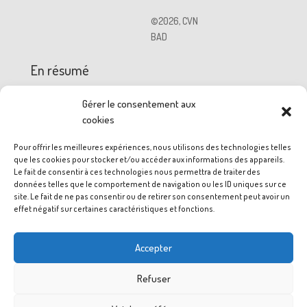
©
2026
,
CVN
BAD
En résumé
Gérer le consentement aux
cookies
Pour offrir les meilleures expériences, nous utilisons des technologies telles
que les cookies pour stocker et/ou accéder aux informations des appareils.
Le fait de consentir à ces technologies nous permettra de traiter des
CONTACT
données telles que le comportement de navigation ou les ID uniques sur ce
site. Le fait de ne pas consentir ou de retirer son consentement peut avoir un
effet négatif sur certaines caractéristiques et fonctions.
Adresse : non renseigner
Téléphone : non renseigner
Accepter
Mail : cvnbad@gmail.com
Refuser