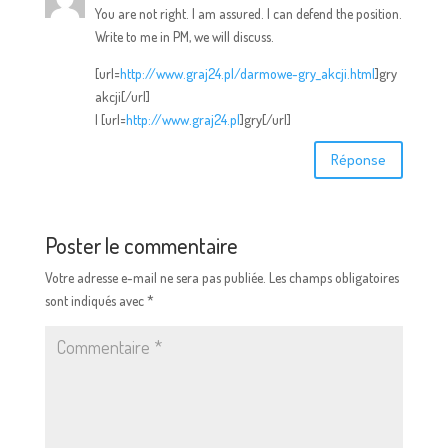
You are not right. I am assured. I can defend the position.
Write to me in PM, we will discuss.
[url=
http://www.graj24.pl/darmowe-gry_akcji.html
]gry
akcji[/url]
| [url=
http://www.graj24.pl
]gry[/url]
Réponse
Poster le commentaire
Votre adresse e-mail ne sera pas publiée.
Les champs obligatoires
sont indiqués avec
*