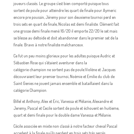
joueurs classés. Le groupe s’est bien comporté puisque tous
sortent de poule pour atteindre les quart de finale pour Aymeric
encore pre poussin, Jéremy pour son deuxieme tournoi perd en
trois sets en quart de finale, Nicolas est demi finaliste. Clément fait
une grosse demi finale mené 16/20 il emporte 22/20 le set mais
se blesse au deltoide et doit abandonner dans le premier set de la
finale. Bravo à notre finaliste malchanceux.
Ce fut un peu moins glorieux pour les adultes puisque Audric et
Sébastien Rose qui s’étaient aventurer dans la
catégorie champion ne sortent pas de poule.Violène et Jacques
découvraient leur premier tournoi, Noémie et Emilie du club de
Saint Genies ne jouent jamais ensemble et bataillaient dans la
catégorie Champion.
Billel et Anthony, Alex et Eric, Vanessa et Mélanie, Alexandre et
Jeremy, Pascal et Cecile sortent de poule et échouent en huitieme,
quart et demi finale pour le double dame Vanessa et Mélanie.
Cécile associée en mixte non classé à notre facteur cheval Pascal
accedent à la finale qui’ils perdent en trois sets trés serrés.